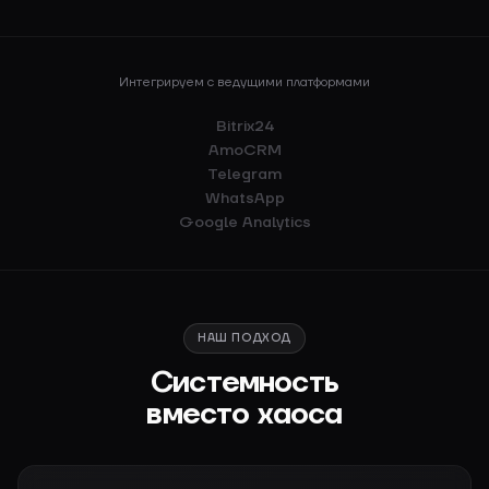
Интегрируем с ведущими платформами
Bitrix24
AmoCRM
Telegram
WhatsApp
Google Analytics
НАШ ПОДХОД
Системность
вместо хаоса